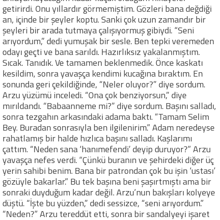
getirirdi. Onu yıllardır görmemiştim. Gözleri bana değdiği
an, içinde bir şeyler koptu. Sanki çok uzun zamandır bir
şeyleri bir arada tutmaya çalışıyormuş gibiydi. “Seni
arıyordum,” dedi yumuşak bir sesle. Ben tepki veremeden
odayı geçti ve bana sarıldı. Hazırlıksız yakalanmıştım.
Sıcak. Tanıdık. Ve tamamen beklenmedik. Önce kaskatı
kesildim, sonra yavaşça kendimi kucağına bıraktım. En
sonunda geri çekildiğinde, “Neler oluyor?” diye sordum.
Arzu yüzümü inceledi. “Ona çok benziyorsun,” diye
mırıldandı. “Babaanneme mi?” diye sordum. Başını salladı,
sonra tezgahın arkasındaki adama baktı. “Tamam Selim
Bey. Buradan sonrasıyla ben ilgilenirim.” Adam neredeyse
rahatlamış bir halde hızlıca başını salladı. Kaşlarımı
çattım. “Neden sana ‘hanımefendi’ deyip duruyor?” Arzu
yavaşça nefes verdi. “Çünkü buranın ve şehirdeki diğer üç
yerin sahibi benim. Bana bir patrondan çok bu işin ‘ustası’
gözüyle bakarlar.” Bu tek başına beni şaşırtmıştı ama bir
sonraki duyduğum kadar değil. Arzu’nun bakışları kolyeye
düştü. “İşte bu yüzden,” dedi sessizce, “seni arıyordum.”
“Neden?” Arzu tereddüt etti, sonra bir sandalyeyi işaret