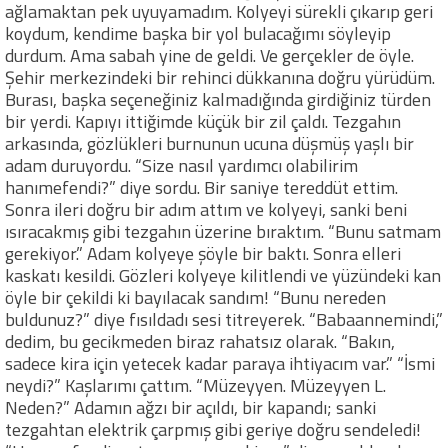
ağlamaktan pek uyuyamadım. Kolyeyi sürekli çıkarıp geri
koydum, kendime başka bir yol bulacağımı söyleyip
durdum. Ama sabah yine de geldi. Ve gerçekler de öyle.
Şehir merkezindeki bir rehinci dükkanına doğru yürüdüm.
Burası, başka seçeneğiniz kalmadığında girdiğiniz türden
bir yerdi. Kapıyı ittiğimde küçük bir zil çaldı. Tezgahın
arkasında, gözlükleri burnunun ucuna düşmüş yaşlı bir
adam duruyordu. “Size nasıl yardımcı olabilirim
hanımefendi?” diye sordu. Bir saniye tereddüt ettim.
Sonra ileri doğru bir adım attım ve kolyeyi, sanki beni
ısıracakmış gibi tezgahın üzerine bıraktım. “Bunu satmam
gerekiyor.” Adam kolyeye şöyle bir baktı. Sonra elleri
kaskatı kesildi. Gözleri kolyeye kilitlendi ve yüzündeki kan
öyle bir çekildi ki bayılacak sandım! “Bunu nereden
buldunuz?” diye fısıldadı sesi titreyerek. “Babaannemindi,”
dedim, bu gecikmeden biraz rahatsız olarak. “Bakın,
sadece kira için yetecek kadar paraya ihtiyacım var.” “İsmi
neydi?” Kaşlarımı çattım. “Müzeyyen. Müzeyyen L.
Neden?” Adamın ağzı bir açıldı, bir kapandı; sanki
tezgahtan elektrik çarpmış gibi geriye doğru sendeledi!