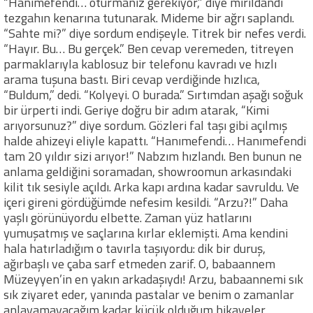
“Hanımefendi… oturmanız gerekiyor,” diye mırıldandı
tezgahın kenarına tutunarak. Mideme bir ağrı saplandı.
“Sahte mi?” diye sordum endişeyle. Titrek bir nefes verdi.
“Hayır. Bu… Bu gerçek.” Ben cevap veremeden, titreyen
parmaklarıyla kablosuz bir telefonu kavradı ve hızlı
arama tuşuna bastı. Biri cevap verdiğinde hızlıca,
“Buldum,” dedi. “Kolyeyi. O burada.” Sırtımdan aşağı soğuk
bir ürperti indi. Geriye doğru bir adım atarak, “Kimi
arıyorsunuz?” diye sordum. Gözleri fal taşı gibi açılmış
halde ahizeyi eliyle kapattı. “Hanımefendi… Hanımefendi
tam 20 yıldır sizi arıyor!” Nabzım hızlandı. Ben bunun ne
anlama geldiğini soramadan, showroomun arkasındaki
kilit tık sesiyle açıldı. Arka kapı ardına kadar savruldu. Ve
içeri gireni gördüğümde nefesim kesildi. “Arzu?!” Daha
yaşlı görünüyordu elbette. Zaman yüz hatlarını
yumuşatmış ve saçlarına kırlar eklemişti. Ama kendini
hala hatırladığım o tavırla taşıyordu: dik bir duruş,
ağırbaşlı ve çaba sarf etmeden zarif. O, babaannem
Müzeyyen’in en yakın arkadaşıydı! Arzu, babaannemi sık
sık ziyaret eder, yanında pastalar ve benim o zamanlar
anlayamayacağım kadar küçük olduğum hikayeler