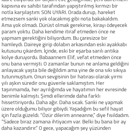
kapısına ev sahibi tarafından yapıştırılmış kırmızı bir
notla karşılaştım: SON UYARI. Orada durup, hareket
etmezsem sanki yok olacakmış gibi nota bakakaldım.
Ama yok olmadı. Dürüst olmak gerekirse, kirayı ödeyecek
param yoktu. Daha kendime itiraf etmeden önce ne
yapmam gerektiğini biliyordum. Bu çaresizce bir
hamleydi. Daireye girip dolabın arkasından eski ayakkabı
kutusunu çıkardım. İçinde, eski bir eşarba sarılı antika
kolye duruyordu. Babaannem Elif, vefat etmeden önce
onu bana vermişti. O zamanlar bunun ne anlama geldiğini
anlayacak yaşta bile değildim ama yine de ona sıkı sıkıya
tutunmuştum. Onun sevgisinin bir hatırası olarak yirmi
yılı aşkın süredir onu güvenle saklamıştım. Her
taşınmamda, her ayrılığımda ve hayatımın her evresinde
benimle kalmıştı. Şimdi ellerimde daha farklı
hissettiriyordu. Daha ağır. Daha sıcak. Sanki ne yapmak
üzere olduğumu biliyor gibiydi. Yaşadığım bu sefil hayat
için fazla güzeldi. “Özür dilerim anneanne,” diye fısıldadım.
“Sadece biraz zamana ihtiyacım var. Belki bu bana bir ay
daha kazandırır.” O gece, yapacağım şey yüzünden