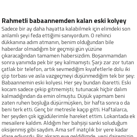
Rahmetli babaannemden kalan eski kolyey
Sadece bir ay daha hayatta kalabilmek için elimdeki son
anlamlı şeyi feda ettiğimi sanıyordum. O rehinci
dükkanına adım atmanın, benim olduğundan bile
haberdar olmadığım bir geçmişi gün yüzüne
çıkaracağından tamamen habersizdim. Boşanmamdan
sonra yanımda pek bir şey kalmamıştı. Şarjı zar zor tutan
çatlak bir telefon, artık sevmediğim kıyafetlerle dolu iki
çöp torbası ve asla vazgeçmeyi düşünmediğim tek bir şey:
Babaannemin eski kolyesi. Her şey bundan ibaretti. Eski
kocam sadece çekip gitmemişti; tutunacak hiçbir dalım
kalmadığından da emin olmuştu. Düşük yapmam beni
zaten ruhen boşluğa düşürmüşken, bir hafta sonra o da
beni terk etti. Genç bir metresle kaçıp gitti. Haftalarca,
her şeyden çok içgüdülerimle hareket ettim. Lokantada ek
mesailere kaldım. Aldığım her bahşişi sanki soluduğum
oksijenmiş gibi saydım. Ama sırf inatçılık bir yere kadar
idare ediyordu. Bir akşam eve geldiğimde, yeni dairemizin