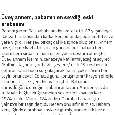
Üvey annem, babamın en sevdiği eski
arabasını
Babam geçen Salı sabahı aniden vefat etti. 67 yaşındaydı.
Kahvaltı masasından kalkarken bir anda göğsünü tuttu ve
yere yığıldı. Her şey birkaç dakika içinde olup bitti. Annemi
beş yıl önce kaybetmiştik; o günden beri babam hem
ailem hem sırdaşım hem de en yakın dostum olmuştu.
Üvey annem Nermin, cenazeye katılamayacağını söyledi.
“Kalbim dayanmıyor böyle şeylere,” dedi. “Stres beni de
götürür.” O an bunu sorgulayacak hâlim yoktu. Acım her
şeyin önündeydi. Cenaze günü konuşmamı titreyen ellerle
okudum. Üç kez yeniden yazmıştım. Babamın
dürüstlüğünü, emeğini, sabrını anlattım. Ama en çok da
tutkuyla bağlı olduğu şeyden söz ettim: koyu lacivert
1974 model Murat 124’ünden. O araba babam için
yalnızca bir taşıt değildi. Dedem onu sıfır almıştı. Babam
gençliğinde o arabayla askere gitmiş, annemi ilk kez o