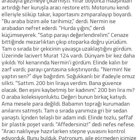
arabayla gezmeye çıkarmıştı. Yıllar boyunca maaşından
artırdığı her kuruşla aracı restore etti. Motorunu kendi
elleriyle söküp takar, kaportasını zımparalayıp boyardı.
“Bu araba bizim aile tarihimiz,” derdi. Nermin ise
arabadan nefret ederdi. “Hurda yığını,” derdi
küçümseyerek. “Satıp parayı değerlendirelim.” Cenaze
bittiğinde mezarlıktan çıkıp otoparka doğru yürüdüm.
Tam o sırada bir çekicinin yavaşça uzaklaştığını gördüm.
Üzerinde lacivert Murat 124 vardı. Dünyam bir kez daha
yıkıldı. Yol kenarında Nermin’i gördüm. Elinde kalın bir
zarf vardı; parayı çantasına sıkıştırıyordu. “Nermin! Ne
yaptın sen?” diye bağırdım. Soğukkanlı bir ifadeyle omuz
silkti. “Sattım. 200 bin liraya verdim. Bana güvence
olacak. Ben eşini kaybetmiş bir kadınım.” 200 bin lira mı?
O araba koleksiyonluktu. Değeri bunun birkaç katıydı.
Ama mesele para değildi. Babamın toprağı kurumadan
anılarını satmıştı. Tam o sırada yanımıza gri bir sedan
yanaştı. İçinden telaşlı bir adam indi. Elinde tozlu, şeffaf
bir plastik poşet vardı. “Affedersiniz!” dedi nefes nefese.
“Aracı nakliyeye hazırlarken stepne yuvasını kontrol
ediyorduk. Bunu bulduk. Patronum, aile görmeden içimize