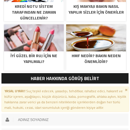
KREDI NOTU SISTEM
KIŞ MAKYAJI BAKIN NASIL
TARAFINDAN NE ZAMAN
YAPILIR SIZLER İÇIN ÖNERILER
GÜNCELLENIR?
İYI GÜZEL BIR RUJ İÇIN NE
HMF NEDIR? BAKIN NEDEN
YAPILMALI?
ÖNEMLIDIR?
HABER HAKKINDA GÖRÜŞ BELİRT
YASAL UYARI!
Suç teşkil edecek, yasadışı, tehditkar, rahatsız edici, hakaret ve
küfür içeren, aşağılayıcı, küçük düşürücü, kaba, pornografik, ahlaka aykırı, kişilik
haklarına zarar verici ya da benzeri niteliklerde içeriklerden doğan her türlü
mali, hukuki, cezai, idari sorumluluk içeriği gönderen kişiye aittir.