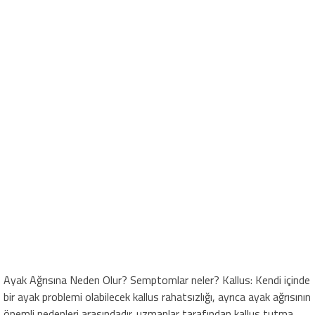
Ayak Ağrısına Neden Olur? Semptomlar neler? Kallus: Kendi içinde
bir ayak problemi olabilecek kallus rahatsızlığı, ayrıca ayak ağrısının
önemli nedenleri arasındadır. uzmanlar tarafından kallus tutma